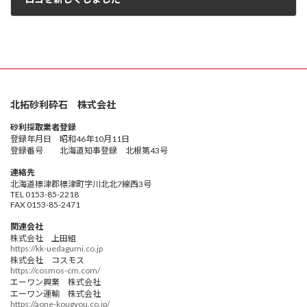
2023年10月26日
北拓砂利砕石 株式会社
砂利採取業者登録
登録年月日 昭和46年10月11日
登録番号 北海道知事登録 北根第43号
連絡先
北海道標津郡標津町字川北北7線西3号
TEL 0153-85-2218
FAX 0153-85-2471
関連会社
株式会社 上田組
https://kk-uedagumi.co.jp
株式会社 コスモス
https://cosmos-cm.com/
エーワン興業 株式会社
エーワン運輸 株式会社
https://aone-kougyou.co.jp/