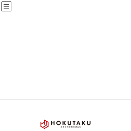
コ
ナ
ン
ビ
テ
ゲ
ン
ー
ツ
シ
へ
ョ
お知らせ
ス
ン
キ
に
ッ
移
プ
動
TOP
お知らせ
news
HPを公開しました
HPを公開しました
最
2023年10月20日
2025年9月12日
北拓HP運用担当
終
更
新
日
時
: